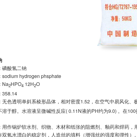
钠
：
磷酸氢二钠
：
sodium hydrogen phsphate
：
Na
HPO
12H
O
2
4
2
：
358.14
：
无色透明单斜系棱形晶体，相对密度1.52，在空气中易风化、极
溶于醇。水溶液呈微碱性反应( 0.11N液的PH约为9.0) 。在
：
用作锅炉软水剂、织物、木材和纸张的阻燃剂、釉药和焊药，
作双氧水漂白的稳定剂，人造丝的填料（增强丝的强度和弹性）