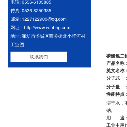
电话: 0536-6103885
传真: 0536-8250385
邮箱: 1227122900@qq.com
网址：http://www.wfhbhg.com
地址: 潍坊市潍城区西关街北小圩河村
工业园
磷酸氢二
联系我们
产品名称
英文名称
分子式 
分子量 
性能特点
溶于水，不
钠。
用 途
工业中用